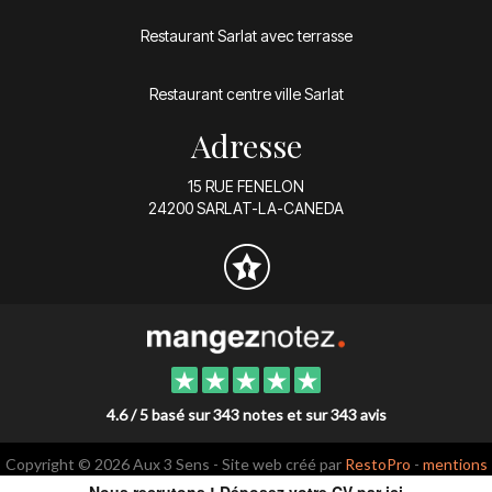
Restaurant Sarlat avec terrasse
Restaurant centre ville Sarlat
Adresse
15 RUE FENELON
24200 SARLAT-LA-CANEDA
4.6 / 5 basé sur 343 notes et sur 343 avis
Copyright © 2026 Aux 3 Sens - Site web créé par
RestoPro
-
mentions
légales