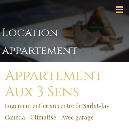
Location
appartement
Appartement
Aux 3 Sens
Logement entier au centre de Sarlat-la-
Canéda - Climatisé - Avec garage