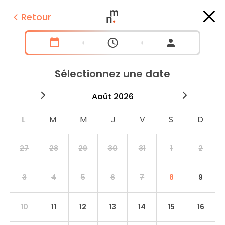
Retour
Sélectionnez une date
2026
août
2026
septe
27
28
29
30
31
1
2
3
4
5
6
7
8
9
10
11
12
13
14
15
16